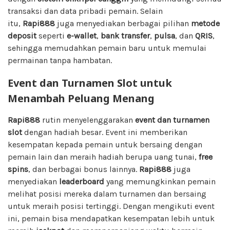
transaksi dan data pribadi pemain. Selain
itu,
Rapi888
juga menyediakan berbagai pilihan
metode
deposit
seperti
e-wallet
,
bank transfer
,
pulsa
, dan
QRIS
,
sehingga memudahkan pemain baru untuk memulai
permainan tanpa hambatan.
Event dan Turnamen Slot untuk
Menambah Peluang Menang
Rapi888
rutin menyelenggarakan
event dan turnamen
slot
dengan hadiah besar. Event ini memberikan
kesempatan kepada pemain untuk bersaing dengan
pemain lain dan meraih hadiah berupa uang tunai,
free
spins
, dan berbagai bonus lainnya.
Rapi888
juga
menyediakan
leaderboard
yang memungkinkan pemain
melihat posisi mereka dalam turnamen dan bersaing
untuk meraih posisi tertinggi. Dengan mengikuti event
ini, pemain bisa mendapatkan kesempatan lebih untuk