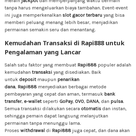
meraih
jackpot
dan memperpanjang waktu bermain
tanpa harus mengeluarkan biaya tambahan. Event-event
ini juga memperkenalkan
slot gacor terbaru
yang bisa
memberi peluang menang lebih besar, menjadikan
permainan semakin seru dan menantang.
Kemudahan Transaksi di Rapi888 untuk
Pengalaman yang Lancar
Salah satu faktor yang membuat
Rapi888
populer adalah
kemudahan
transaksi
yang disediakan. Baik
untuk
deposit
maupun
penarikan
dana
,
Rapi888
menyediakan berbagai metode
pembayaran yang cepat dan aman, termasuk
bank
transfer
,
e-wallet
seperti
GoPay
,
OVO
,
DANA
, dan
pulsa
.
Semua transaksi dilakukan secara
otomatis
dan instan,
sehingga pemain dapat langsung melanjutkan
permainan tanpa menunggu lama.
Proses
withdrawal
di
Rapi888
juga cepat, dan dana akan