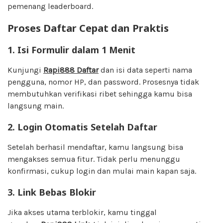
pemenang leaderboard.
Proses Daftar Cepat dan Praktis
1. Isi Formulir dalam 1 Menit
Kunjungi
Rapi888 Daftar
dan isi data seperti nama
pengguna, nomor HP, dan password. Prosesnya tidak
membutuhkan verifikasi ribet sehingga kamu bisa
langsung main.
2. Login Otomatis Setelah Daftar
Setelah berhasil mendaftar, kamu langsung bisa
mengakses semua fitur. Tidak perlu menunggu
konfirmasi, cukup login dan mulai main kapan saja.
3. Link Bebas Blokir
Jika akses utama terblokir, kamu tinggal