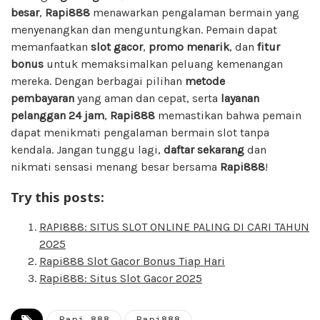
besar
,
Rapi888
menawarkan pengalaman bermain yang
menyenangkan dan menguntungkan. Pemain dapat
memanfaatkan
slot gacor
,
promo menarik
, dan
fitur
bonus
untuk memaksimalkan peluang kemenangan
mereka. Dengan berbagai pilihan
metode
pembayaran
yang aman dan cepat, serta
layanan
pelanggan 24 jam
,
Rapi888
memastikan bahwa pemain
dapat menikmati pengalaman bermain slot tanpa
kendala. Jangan tunggu lagi,
daftar sekarang
dan
nikmati sensasi menang besar bersama
Rapi888
!
Try this posts:
RAPI888: SITUS SLOT ONLINE PALING DI CARI TAHUN
2025
Rapi888 Slot Gacor Bonus Tiap Hari
Rapi888: Situs Slot Gacor 2025