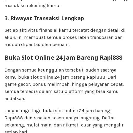
masuk ke rekening kamu.
3. Riwayat Transaksi Lengkap
Setiap aktivitas finansial kamu tercatat dengan detail di
akun. Ini membuat semua proses lebih transparan dan
mudah dipantau oleh pemain.
Buka Slot Online 24 Jam Bareng Rapi888
Dengan semua keunggulan tersebut, sudah saatnya
kamu buka slot online 24 jam bareng Rapi888. Dari
game gacor, bonus melimpah, hingga pelayanan cepat,
semua tersedia dalam satu platform yang bisa kamu
andalkan.
Jangan ragu lagi, buka slot online 24 jam bareng
Rapi888 dan rasakan keseruannya langsung. Daftar
sekarang, mulai main, dan nikmati cuan yang mengalir
setiap hari!