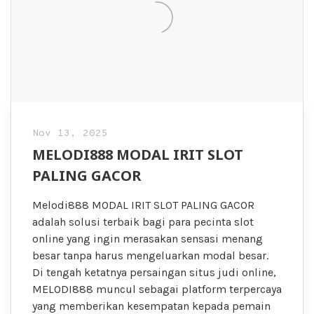
Melodi888
Nov 13, 2025
MELODI888 MODAL IRIT SLOT
PALING GACOR
Melodi888 MODAL IRIT SLOT PALING GACOR
adalah solusi terbaik bagi para pecinta slot
online yang ingin merasakan sensasi menang
besar tanpa harus mengeluarkan modal besar.
Di tengah ketatnya persaingan situs judi online,
MELODI888 muncul sebagai platform terpercaya
yang memberikan kesempatan kepada pemain