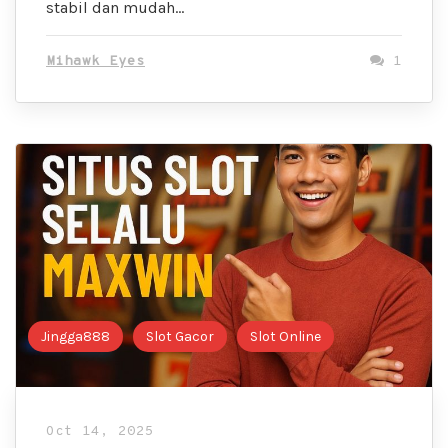
stabil dan mudah…
Mihawk Eyes
1
Jingga888
Slot Gacor
Slot Online
Oct 14, 2025