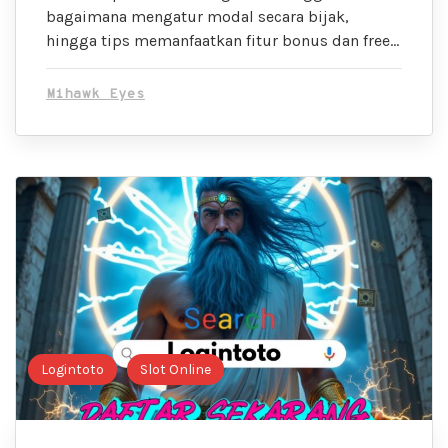
bagaimana mengatur modal secara bijak,
hingga tips memanfaatkan fitur bonus dan free…
Mihawk Eyes
Logintoto
Slot Online