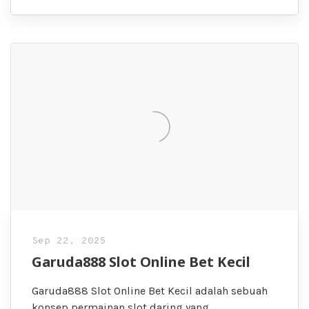
Garuda888
Slot Gacor
Slot Online
Sep 22, 2025
Garuda888 Slot Online Bet Kecil
Garuda888 Slot Online Bet Kecil adalah sebuah
konsep permainan slot daring yang