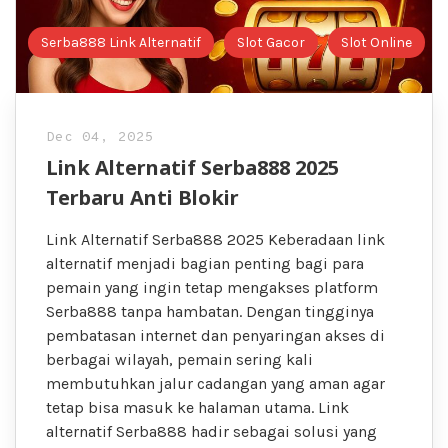
Serba888 Link Alternatif
Slot Gacor
Slot Online
Dec 04, 2025
Link Alternatif Serba888 2025
Terbaru Anti Blokir
Link Alternatif Serba888 2025 Keberadaan link
alternatif menjadi bagian penting bagi para
pemain yang ingin tetap mengakses platform
Serba888 tanpa hambatan. Dengan tingginya
pembatasan internet dan penyaringan akses di
berbagai wilayah, pemain sering kali
membutuhkan jalur cadangan yang aman agar
tetap bisa masuk ke halaman utama. Link
alternatif Serba888 hadir sebagai solusi yang