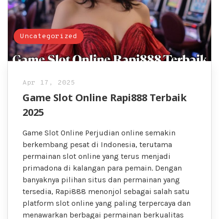
Uncategorized
Apr 17, 2025
Game Slot Online Rapi888 Terbaik
2025
Game Slot Online Perjudian online semakin
berkembang pesat di Indonesia, terutama
permainan slot online yang terus menjadi
primadona di kalangan para pemain. Dengan
banyaknya pilihan situs dan permainan yang
tersedia, Rapi888 menonjol sebagai salah satu
platform slot online yang paling terpercaya dan
menawarkan berbagai permainan berkualitas