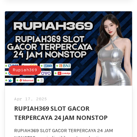
Rupiah369
Apr 17, 2025
RUPIAH369 SLOT GACOR
TERPERCAYA 24 JAM NONSTOP
RUPIAH369 SLOT GACOR TERPERCAYA 24 JAM