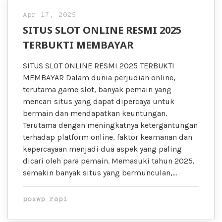
Apr 17, 2025
SITUS SLOT ONLINE RESMI 2025
TERBUKTI MEMBAYAR
SITUS SLOT ONLINE RESMI 2025 TERBUKTI
MEMBAYAR Dalam dunia perjudian online,
terutama game slot, banyak pemain yang
mencari situs yang dapat dipercaya untuk
bermain dan mendapatkan keuntungan.
Terutama dengan meningkatnya ketergantungan
terhadap platform online, faktor keamanan dan
kepercayaan menjadi dua aspek yang paling
dicari oleh para pemain. Memasuki tahun 2025,
semakin banyak situs yang bermunculan,…
poswp rapi