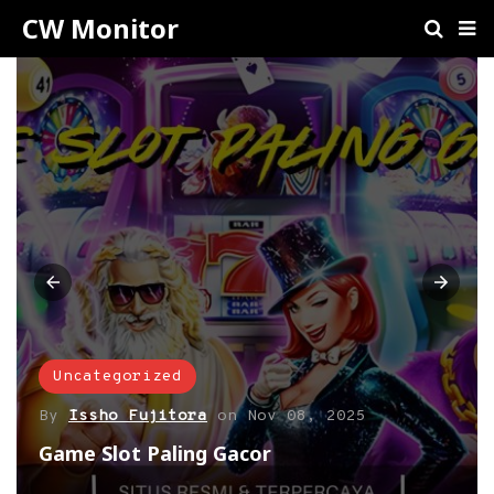
CW Monitor
Serba888 Link Altern
Slot Gacor
Slot 
By
Mihawk Eyes
on
Dec
on
Nov 08, 2025
Link Alternatif Serba
Gacor
Anti Blokir