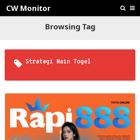
CW Monitor
Browsing Tag
Strategi Main Togel