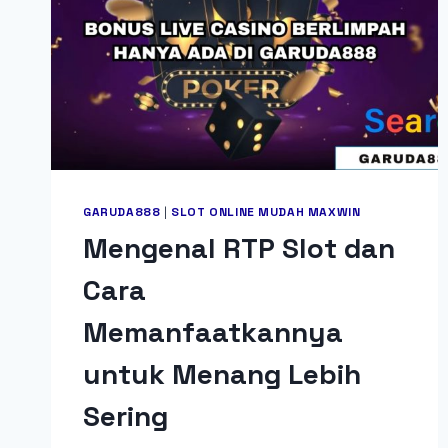
GARUDA888
|
SLOT ONLINE MUDAH MAXWIN
Mengenal RTP Slot dan
Cara
Memanfaatkannya
untuk Menang Lebih
Sering