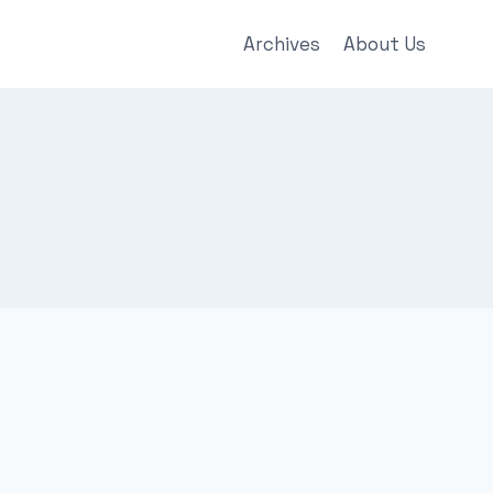
Archives
About Us