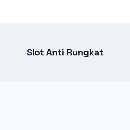
Slot Anti Rungkat