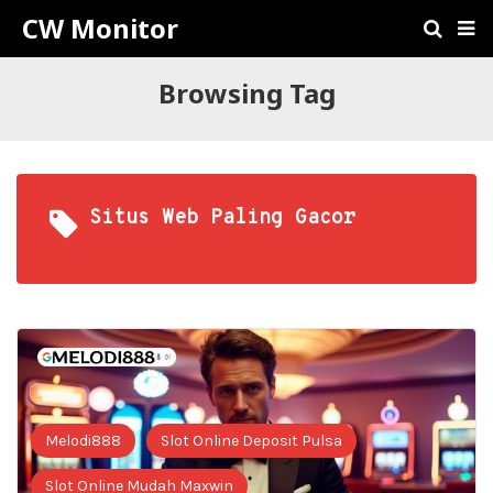
CW Monitor
Browsing Tag
Situs Web Paling Gacor
Melodi888
Slot Online Deposit Pulsa
Slot Online Mudah Maxwin