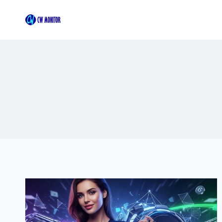
Skip
to
content