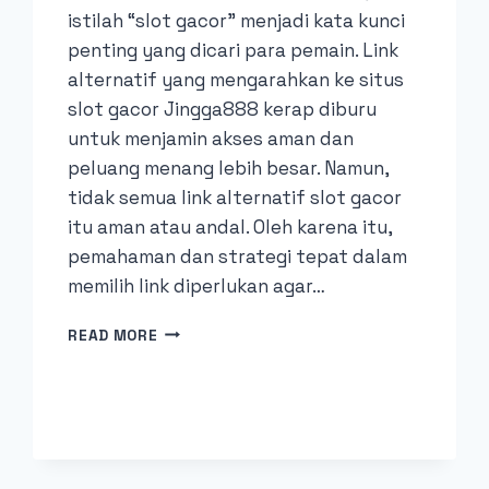
istilah “slot gacor” menjadi kata kunci
penting yang dicari para pemain. Link
alternatif yang mengarahkan ke situs
slot gacor Jingga888 kerap diburu
untuk menjamin akses aman dan
peluang menang lebih besar. Namun,
tidak semua link alternatif slot gacor
itu aman atau andal. Oleh karena itu,
pemahaman dan strategi tepat dalam
memilih link diperlukan agar…
LINK
READ MORE
ALTERNATIF
SLOT
GACOR