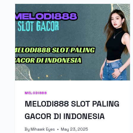
GAMPANG
MENANG
MELODI888
MELODI888 SLOT PALING
GACOR DI INDONESIA
By
Mihawk Eyes
May 23, 2025