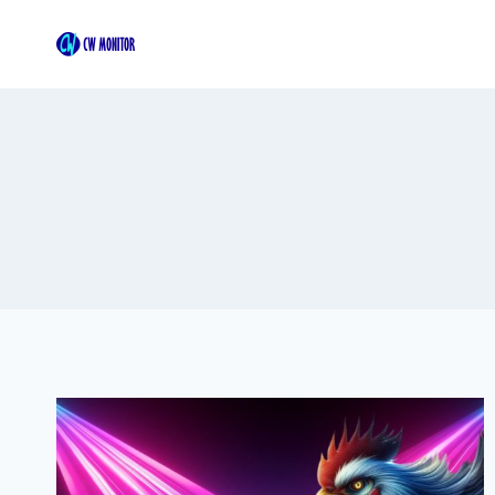
Skip
to
content