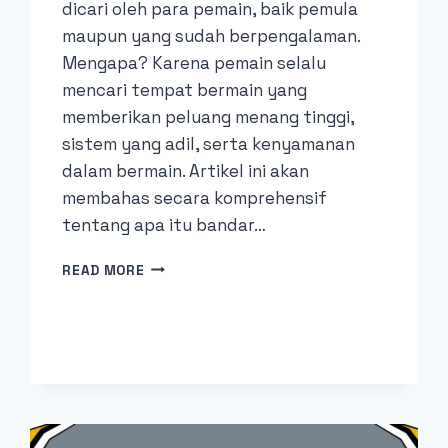
dicari oleh para pemain, baik pemula
maupun yang sudah berpengalaman.
Mengapa? Karena pemain selalu
mencari tempat bermain yang
memberikan peluang menang tinggi,
sistem yang adil, serta kenyamanan
dalam bermain. Artikel ini akan
membahas secara komprehensif
tentang apa itu bandar…
BANDAR
READ MORE
SLOT
MUDAH
MENANG